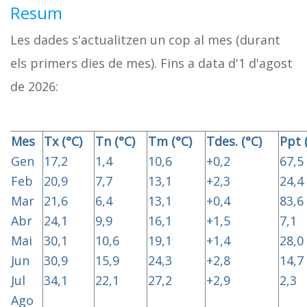
Resum
Les dades s'actualitzen un cop al mes (durant
els primers dies de mes). Fins a data d'1 d'agost
de 2026:
Mes
Tx (°C)
Tn (°C)
Tm (°C)
Tdes. (°C)
Ppt
Gen
17,2
1,4
10,6
+0,2
67,5
Feb
20,9
7,7
13,1
+2,3
24,4
Mar
21,6
6,4
13,1
+0,4
83,6
Abr
24,1
9,9
16,1
+1,5
7,1
Mai
30,1
10,6
19,1
+1,4
28,0
Jun
30,9
15,9
24,3
+2,8
14,7
Jul
34,1
22,1
27,2
+2,9
2,3
Ago